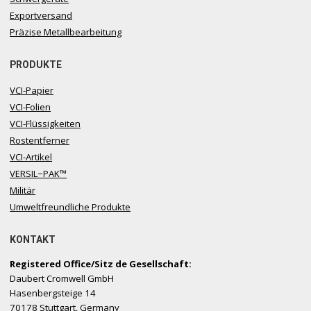
Exportversand
Präzise Metallbearbeitung
PRODUKTE
VCI-Papier
VCI-Folien
VCI-Flüssigkeiten
Rostentferner
VCI-Artikel
VERSIL−PAK™
Militär
Umweltfreundliche Produkte
KONTAKT
Registered Office/Sitz de Gesellschaft:
Daubert Cromwell GmbH
Hasenbergsteige 14
70178 Stuttgart, Germany