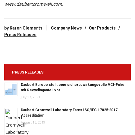
www.daubertcromwell.com
.
by Karen Clements
Company News
/
Our Products
/
Press Releases
PRESS RELEASES
Daubert Europe stellt eine sichere, wirkungsvolle VCI-Folie
mit Recyclinganteil vor
July 27, 2023
Daubert Cromwell Laboratory Earns ISO/IEC 17025:2017
Accreditation
August 15, 2019